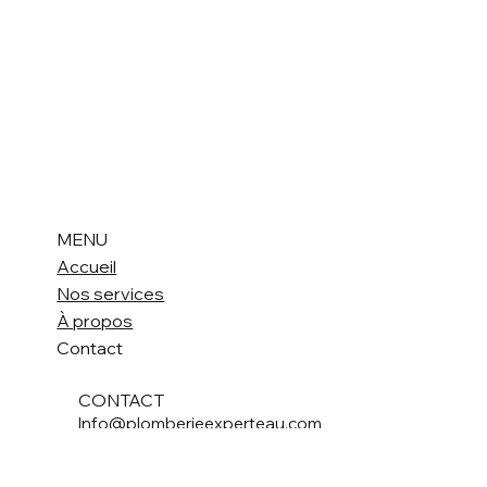
MENU
Accueil
Nos services
À propos
Contact
CONTACT
Info@plomberieexperteau.com
(819) 460-0540
2545D Boulevard Thibeau, Trois-Rivières,